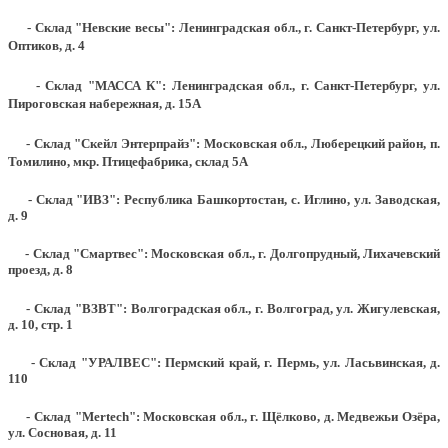
- Склад "Невские весы": Ленинградская обл., г. Санкт-Петербург, ул.
Оптиков, д. 4
- Склад "МАССА К": Ленинградская обл., г. Санкт-Петербург, ул.
Пироговская набережная, д. 15А
- Склад "Скейл Энтерпрайз": Московская обл., Люберецкий район, п.
Томилино, мкр. Птицефабрика, склад 5А
- Склад "ИВЗ": Республика Башкортостан, с. Иглино, ул. Заводская,
д. 9
- Склад "Смартвес":
Московская обл., г. Долгопрудный, Лихачевский
проезд, д. 8
- Склад "ВЗВТ": Волгоградская обл., г. Волгоград, ул. Жигулевская,
д. 10, стр. 1
- Склад "УРАЛВЕС": Пермский край, г. Пермь, ул. Ласьвинская, д.
110
- Склад "Mertech": Московская обл., г. Щёлково, д. Медвежьи Озёра,
ул. Сосновая, д. 11