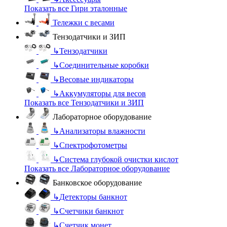
Показать все Гири эталонные
Тележки с весами
Тензодатчики и ЗИП
↳
Тензодатчики
↳
Соединительные коробки
↳
Весовые индикаторы
↳
Аккумуляторы для весов
Показать все Тензодатчики и ЗИП
Лабораторное оборудование
↳
Анализаторы влажности
↳
Спектрофотометры
↳
Система глубокой очистки кислот
Показать все Лабораторное оборудование
Банковское оборудование
↳
Детекторы банкнот
↳
Счетчики банкнот
↳
Счетчик монет