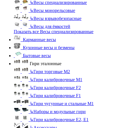
↳
Весы специализированные
↳
Весы монорельсовые
↳
Весы взрывобезопасные
↳
Весы для ёмкостей
Показать все Весы специализированные
Карманные весы
Кухонные весы и безмены
Бытовые весы
Гири эталонные
↳
Гири торговые М2
↳
Гири калибровочные М1
↳
Гири калибровочные F2
↳
Гири калибровочные F1
↳
Гири чугунные и стальные М1
↳
Наборы и модульные гири
↳
Гири калибровочные E2, Е1
↳
Аксессуары