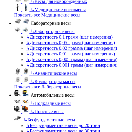
↳
Весы для новорожденных
↳
Медицинские ростомеры
Показать все Медицинские весы
Лабораторные весы
↳
Лабораторные весы
↳
Дискретность 0,1 грамм (шаг измерения)
↳
Дискретность 0,05 грамм (шаг измерения)
↳
Дискретность 0,02 грамма (шаг измерения)
↳
Дискретность 0,01 грамм (шаг измерения)
↳
Дискретность 0,005 грамм (шаг измерения)
↳
Дискретность 0,001 грамм (шаг измерения)
↳
Аналитические весы
↳
Компараторы массы
Показать все Лабораторные весы
Автомобильные весы
↳
Подкладные весы
↳
Поосные весы
↳
Бесфундаментные весы
↳
Бесфундаментные весы до 20 тонн
↳
Бесфундаментные весы до 30 тонн