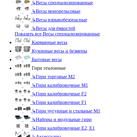
↳
Весы специализированные
↳
Весы монорельсовые
↳
Весы взрывобезопасные
↳
Весы для ёмкостей
Показать все Весы специализированные
Карманные весы
Кухонные весы и безмены
Бытовые весы
Гири эталонные
↳
Гири торговые М2
↳
Гири калибровочные М1
↳
Гири калибровочные F2
↳
Гири калибровочные F1
↳
Гири чугунные и стальные М1
↳
Наборы и модульные гири
↳
Гири калибровочные E2, Е1
↳
Аксессуары