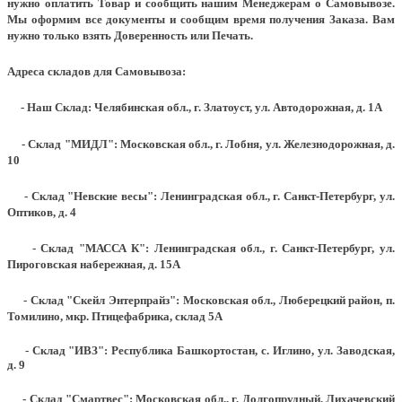
нужно оплатить Товар и сообщить нашим Менеджерам о Самовывозе.
Мы оформим все документы и сообщим время получения Заказа. Вам
нужно только взять Доверенность или Печать.
Адреса складов для Самовывоза:
- Наш Склад: Челябинская обл., г. Златоуст, ул. Автодорожная, д. 1А
- Склад "МИДЛ": Московская обл., г. Лобня, ул. Железнодорожная, д.
10
- Склад "Невские весы": Ленинградская обл., г. Санкт-Петербург, ул.
Оптиков, д. 4
- Склад "МАССА К": Ленинградская обл., г. Санкт-Петербург, ул.
Пироговская набережная, д. 15А
- Склад "Скейл Энтерпрайз": Московская обл., Люберецкий район, п.
Томилино, мкр. Птицефабрика, склад 5А
- Склад "ИВЗ": Республика Башкортостан, с. Иглино, ул. Заводская,
д. 9
- Склад "Смартвес":
Московская обл., г. Долгопрудный, Лихачевский