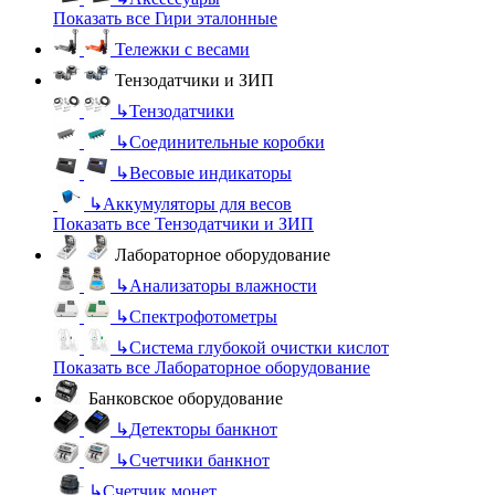
Показать все Гири эталонные
Тележки с весами
Тензодатчики и ЗИП
↳
Тензодатчики
↳
Соединительные коробки
↳
Весовые индикаторы
↳
Аккумуляторы для весов
Показать все Тензодатчики и ЗИП
Лабораторное оборудование
↳
Анализаторы влажности
↳
Спектрофотометры
↳
Система глубокой очистки кислот
Показать все Лабораторное оборудование
Банковское оборудование
↳
Детекторы банкнот
↳
Счетчики банкнот
↳
Счетчик монет