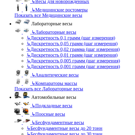
↳
Весы для новорожденных
↳
Медицинские ростомеры
Показать все Медицинские весы
Лабораторные весы
↳
Лабораторные весы
↳
Дискретность 0,1 грамм (шаг измерения)
↳
Дискретность 0,05 грамм (шаг измерения)
↳
Дискретность 0,02 грамма (шаг измерения)
↳
Дискретность 0,01 грамм (шаг измерения)
↳
Дискретность 0,005 грамм (шаг измерения)
↳
Дискретность 0,001 грамм (шаг измерения)
↳
Аналитические весы
↳
Компараторы массы
Показать все Лабораторные весы
Автомобильные весы
↳
Подкладные весы
↳
Поосные весы
↳
Бесфундаментные весы
↳
Бесфундаментные весы до 20 тонн
↳
Бесфундаментные весы до 30 тонн