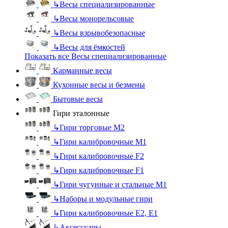
↳
Весы специализированные
↳
Весы монорельсовые
↳
Весы взрывобезопасные
↳
Весы для ёмкостей
Показать все Весы специализированные
Карманные весы
Кухонные весы и безмены
Бытовые весы
Гири эталонные
↳
Гири торговые М2
↳
Гири калибровочные М1
↳
Гири калибровочные F2
↳
Гири калибровочные F1
↳
Гири чугунные и стальные М1
↳
Наборы и модульные гири
↳
Гири калибровочные E2, Е1
↳
Аксессуары