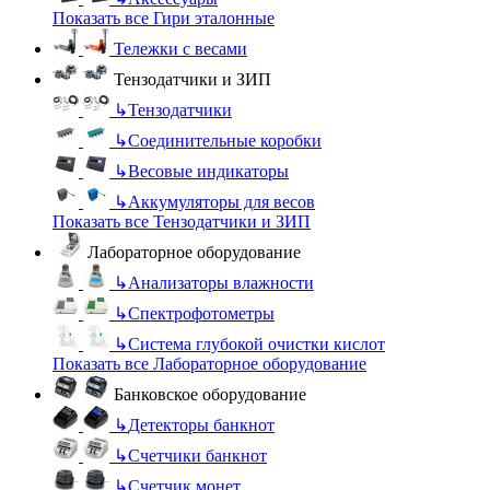
Показать все Гири эталонные
Тележки с весами
Тензодатчики и ЗИП
↳
Тензодатчики
↳
Соединительные коробки
↳
Весовые индикаторы
↳
Аккумуляторы для весов
Показать все Тензодатчики и ЗИП
Лабораторное оборудование
↳
Анализаторы влажности
↳
Спектрофотометры
↳
Система глубокой очистки кислот
Показать все Лабораторное оборудование
Банковское оборудование
↳
Детекторы банкнот
↳
Счетчики банкнот
↳
Счетчик монет