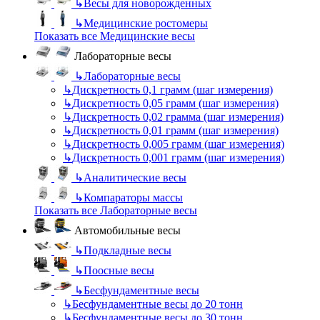
↳
Весы для новорожденных
↳
Медицинские ростомеры
Показать все Медицинские весы
Лабораторные весы
↳
Лабораторные весы
↳
Дискретность 0,1 грамм (шаг измерения)
↳
Дискретность 0,05 грамм (шаг измерения)
↳
Дискретность 0,02 грамма (шаг измерения)
↳
Дискретность 0,01 грамм (шаг измерения)
↳
Дискретность 0,005 грамм (шаг измерения)
↳
Дискретность 0,001 грамм (шаг измерения)
↳
Аналитические весы
↳
Компараторы массы
Показать все Лабораторные весы
Автомобильные весы
↳
Подкладные весы
↳
Поосные весы
↳
Бесфундаментные весы
↳
Бесфундаментные весы до 20 тонн
↳
Бесфундаментные весы до 30 тонн