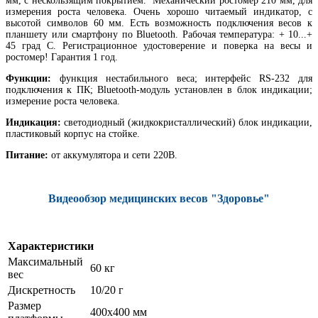
мм, с нескользящим покрытием. Механический ростомер 210 мм, для
измерения роста человека. Очень хорошо читаемый индикатор, с
высотой символов 60 мм. Есть возможность подключения весов к
планшету или смартфону по Bluetooth. Рабочая температура: + 10...+
45 град С. Регистрационное удостоверение и поверка на весы и
ростомер! Гарантия 1 год.
Функции:
функция нестабильного веса; интерфейс RS-232 для
подключения к ПК; Bluetooth-модуль установлен в блок индикации;
измерение роста человека.
Индикация:
светодиодный (жидкокристаллический) блок индикации,
пластиковый корпус на стойке.
Питание:
от аккумулятора и сети 220В.
Видеообзор медицинских весов "Здоровье"
Характеристики
Максимальный
60 кг
вес
Дискретность
10/20 г
Размер
400х400 мм