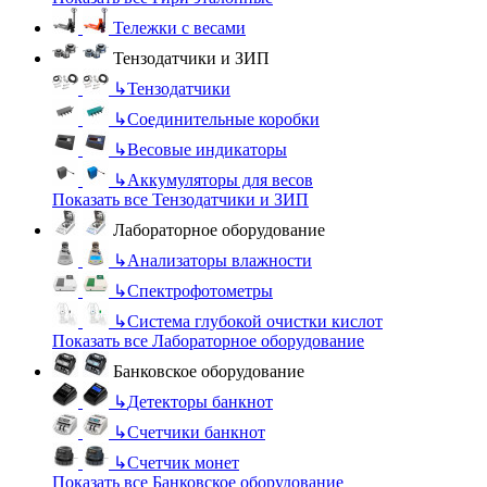
Тележки с весами
Тензодатчики и ЗИП
↳
Тензодатчики
↳
Соединительные коробки
↳
Весовые индикаторы
↳
Аккумуляторы для весов
Показать все Тензодатчики и ЗИП
Лабораторное оборудование
↳
Анализаторы влажности
↳
Спектрофотометры
↳
Система глубокой очистки кислот
Показать все Лабораторное оборудование
Банковское оборудование
↳
Детекторы банкнот
↳
Счетчики банкнот
↳
Счетчик монет
Показать все Банковское оборудование