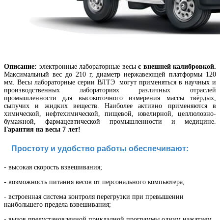
Описание:
электронные лабораторные весы
с внешней калибровкой.
Максимальный вес до 210 г, диаметр нержавеющей платформы 120
мм.
Весы лабораторные
серии ВЛТЭ могут применяться в научных и
производственных лабораториях различных отраслей
промышленности для высокоточного измерения массы твёрдых,
сыпучих и жидких веществ. Наиболее активно применяются в
химической, нефтехимической, пищевой, ювелирной, целлюлозно-
бумажной, фармацевтической промышленности и медицине.
Гарантия на весы 7 лет!
Простоту и удобство работы обеспечивают:
- в
ысокая скорость взвешивания
;
- в
озможность питания весов от персонального компьютера
;
- в
строенная система контроля перегрузки при превышении
наибольшего предела взвешивания;
- вызов предустановленной прикладной программы одним нажатием