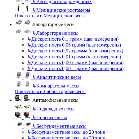
↳
Весы для новорожденных
↳
Медицинские ростомеры
Показать все Медицинские весы
Лабораторные весы
↳
Лабораторные весы
↳
Дискретность 0,1 грамм (шаг измерения)
↳
Дискретность 0,05 грамм (шаг измерения)
↳
Дискретность 0,02 грамма (шаг измерения)
↳
Дискретность 0,01 грамм (шаг измерения)
↳
Дискретность 0,005 грамм (шаг измерения)
↳
Дискретность 0,001 грамм (шаг измерения)
↳
Аналитические весы
↳
Компараторы массы
Показать все Лабораторные весы
Автомобильные весы
↳
Подкладные весы
↳
Поосные весы
↳
Бесфундаментные весы
↳
Бесфундаментные весы до 20 тонн
↳
Бесфундаментные весы до 30 тонн