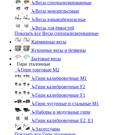
↳
Весы специализированные
↳
Весы монорельсовые
↳
Весы взрывобезопасные
↳
Весы для ёмкостей
Показать все Весы специализированные
Карманные весы
Кухонные весы и безмены
Бытовые весы
Гири эталонные
↳
Гири торговые М2
↳
Гири калибровочные М1
↳
Гири калибровочные F2
↳
Гири калибровочные F1
↳
Гири чугунные и стальные М1
↳
Наборы и модульные гири
↳
Гири калибровочные E2, Е1
↳
Аксессуары
Показать все Гири эталонные