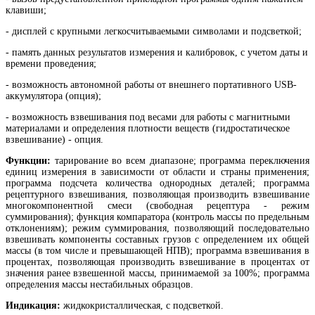
клавиши;
- дисплей с крупными легкосчитываемыми символами и подсветкой;
- память данных результатов измерения и калибровок, с учетом даты и
времени проведения;
- возможность автономной работы от внешнего портативного USB-
аккумулятора (опция);
- возможность взвешивания под весами для работы с магнитными
материалами и определения плотности веществ (гидростатическое
взвешивание) - опция.
Функции:
тарирование во всем диапазоне; программа переключения
единиц измерения в зависимости от области и страны применения;
программа подсчета количества однородных деталей; программа
рецептурного взвешивания, позволяющая производить взвешивание
многокомпонентной смеси (свободная рецептура - режим
суммирования); функция компаратора (контроль массы по предельным
отклонениям); режим суммирования, позволяющий последовательно
взвешивать компоненты составных грузов с определением их общей
массы (в том числе и превышающей НПВ); программа взвешивания в
процентах, позволяющая производить взвешивание в процентах от
значения ранее взвешенной массы, принимаемой за 100%; программа
определения массы нестабильных образцов.
Индикация:
жидкокристаллическая, с подсветкой.