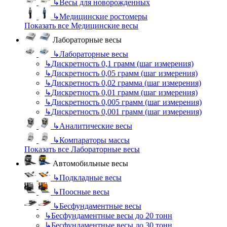
↳
Весы для новорожденных
↳
Медицинские ростомеры
Показать все Медицинские весы
Лабораторные весы
↳
Лабораторные весы
↳
Дискретность 0,1 грамм (шаг измерения)
↳
Дискретность 0,05 грамм (шаг измерения)
↳
Дискретность 0,02 грамма (шаг измерения)
↳
Дискретность 0,01 грамм (шаг измерения)
↳
Дискретность 0,005 грамм (шаг измерения)
↳
Дискретность 0,001 грамм (шаг измерения)
↳
Аналитические весы
↳
Компараторы массы
Показать все Лабораторные весы
Автомобильные весы
↳
Подкладные весы
↳
Поосные весы
↳
Бесфундаментные весы
↳
Бесфундаментные весы до 20 тонн
↳
Бесфундаментные весы до 30 тонн