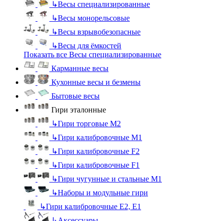
↳
Весы специализированные
↳
Весы монорельсовые
↳
Весы взрывобезопасные
↳
Весы для ёмкостей
Показать все Весы специализированные
Карманные весы
Кухонные весы и безмены
Бытовые весы
Гири эталонные
↳
Гири торговые М2
↳
Гири калибровочные М1
↳
Гири калибровочные F2
↳
Гири калибровочные F1
↳
Гири чугунные и стальные М1
↳
Наборы и модульные гири
↳
Гири калибровочные E2, Е1
↳
Аксессуары