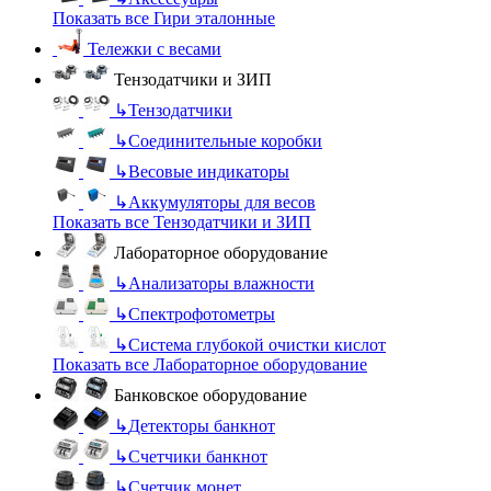
Показать все Гири эталонные
Тележки с весами
Тензодатчики и ЗИП
↳
Тензодатчики
↳
Соединительные коробки
↳
Весовые индикаторы
↳
Аккумуляторы для весов
Показать все Тензодатчики и ЗИП
Лабораторное оборудование
↳
Анализаторы влажности
↳
Спектрофотометры
↳
Система глубокой очистки кислот
Показать все Лабораторное оборудование
Банковское оборудование
↳
Детекторы банкнот
↳
Счетчики банкнот
↳
Счетчик монет