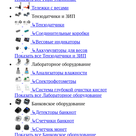
Тележки с весами
Тензодатчики и ЗИП
↳
Тензодатчики
↳
Соединительные коробки
↳
Весовые индикаторы
↳
Аккумуляторы для весов
Показать все Тензодатчики и ЗИП
Лабораторное оборудование
↳
Анализаторы влажности
↳
Спектрофотометры
↳
Система глубокой очистки кислот
Показать все Лабораторное оборудование
Банковское оборудование
↳
Детекторы банкнот
↳
Счетчики банкнот
↳
Счетчик монет
Показать все Банковское оборудование