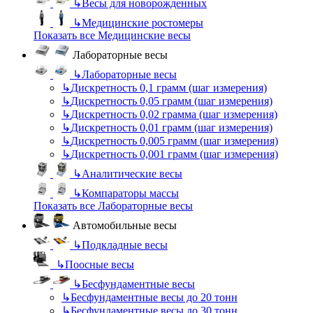
↳
Весы для новорожденных
↳
Медицинские ростомеры
Показать все Медицинские весы
Лабораторные весы
↳
Лабораторные весы
↳
Дискретность 0,1 грамм (шаг измерения)
↳
Дискретность 0,05 грамм (шаг измерения)
↳
Дискретность 0,02 грамма (шаг измерения)
↳
Дискретность 0,01 грамм (шаг измерения)
↳
Дискретность 0,005 грамм (шаг измерения)
↳
Дискретность 0,001 грамм (шаг измерения)
↳
Аналитические весы
↳
Компараторы массы
Показать все Лабораторные весы
Автомобильные весы
↳
Подкладные весы
↳
Поосные весы
↳
Бесфундаментные весы
↳
Бесфундаментные весы до 20 тонн
↳
Бесфундаментные весы до 30 тонн