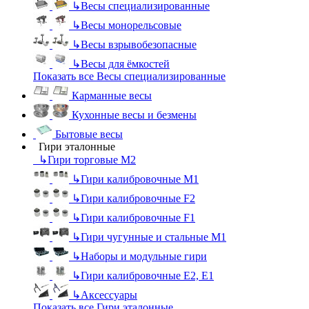
↳
Весы специализированные
↳
Весы монорельсовые
↳
Весы взрывобезопасные
↳
Весы для ёмкостей
Показать все Весы специализированные
Карманные весы
Кухонные весы и безмены
Бытовые весы
Гири эталонные
↳
Гири торговые М2
↳
Гири калибровочные М1
↳
Гири калибровочные F2
↳
Гири калибровочные F1
↳
Гири чугунные и стальные М1
↳
Наборы и модульные гири
↳
Гири калибровочные E2, Е1
↳
Аксессуары
Показать все Гири эталонные