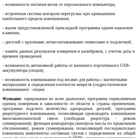
- в
озможность питания весов от персонального компьютера
;
- в
строенная система контроля перегрузки при превышении
наибольшего предела взвешивания;
- вызов предустановленной прикладной программы одним нажатием
клавиши;
- дисплей с крупными легкосчитываемыми символами и подсветкой;
- память данных результатов измерения и калибровок, с учетом даты и
времени проведения;
- возможность автономной работы от внешнего портативного USB-
аккумулятора (опция);
- возможность взвешивания под весами для работы с магнитными
материалами и определения плотности веществ (гидростатическое
взвешивание) - опция.
Функции:
тарирование во всем диапазоне; программа переключения
единиц измерения в зависимости от области и страны применения;
программа подсчета количества однородных деталей; программа
рецептурного взвешивания, позволяющая производить взвешивание
многокомпонентной смеси (свободная рецептура - режим
суммирования); функция компаратора (контроль массы по предельным
отклонениям); режим суммирования, позволяющий последовательно
взвешивать компоненты составных грузов с определением их общей