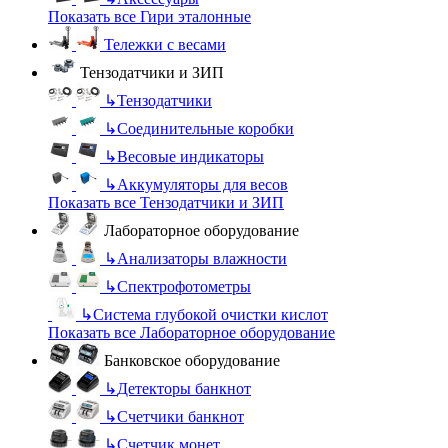
Показать все Гири эталонные
Тележки с весами
Тензодатчики и ЗИП
↳
Тензодатчики
↳
Соединительные коробки
↳
Весовые индикаторы
↳
Аккумуляторы для весов
Показать все Тензодатчики и ЗИП
Лабораторное оборудование
↳
Анализаторы влажности
↳
Спектрофотометры
↳
Система глубокой очистки кислот
Показать все Лабораторное оборудование
Банковское оборудование
↳
Детекторы банкнот
↳
Счетчики банкнот
↳
Счетчик монет