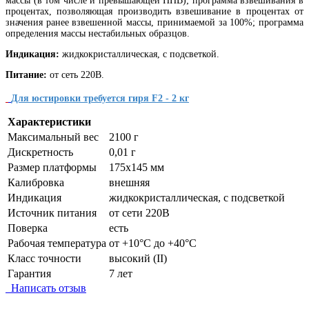
массы (в том числе и превышающей НПВ); программа взвешивания в
процентах, позволяющая производить взвешивание в процентах от
значения ранее взвешенной массы, принимаемой за 100%; программа
определения массы нестабильных образцов.
Индикация:
жидкокристаллическая, с подсветкой.
Питание:
от сеть 220В.
Для юстировки требуется гиря F2 - 2 кг
Характеристики
Максимальный вес
2100 г
Дискретность
0,01 г
Размер платформы
175х145 мм
Калибровка
внешняя
Индикация
жидкокристаллическая, с подсветкой
Источник питания
от сети 220В
Поверка
есть
Рабочая температура
от +10°C до +40°C
Класс точности
высокий (II)
Гарантия
7 лет
Написать отзыв