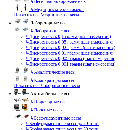
↳
Весы для новорожденных
↳
Медицинские ростомеры
Показать все Медицинские весы
Лабораторные весы
↳
Лабораторные весы
↳
Дискретность 0,1 грамм (шаг измерения)
↳
Дискретность 0,05 грамм (шаг измерения)
↳
Дискретность 0,02 грамма (шаг измерения)
↳
Дискретность 0,01 грамм (шаг измерения)
↳
Дискретность 0,005 грамм (шаг измерения)
↳
Дискретность 0,001 грамм (шаг измерения)
↳
Аналитические весы
↳
Компараторы массы
Показать все Лабораторные весы
Автомобильные весы
↳
Подкладные весы
↳
Поосные весы
↳
Бесфундаментные весы
↳
Бесфундаментные весы до 20 тонн
↳
Бесфундаментные весы до 30 тонн