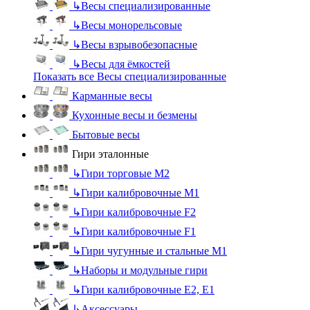
↳
Весы специализированные
↳
Весы монорельсовые
↳
Весы взрывобезопасные
↳
Весы для ёмкостей
Показать все Весы специализированные
Карманные весы
Кухонные весы и безмены
Бытовые весы
Гири эталонные
↳
Гири торговые М2
↳
Гири калибровочные М1
↳
Гири калибровочные F2
↳
Гири калибровочные F1
↳
Гири чугунные и стальные М1
↳
Наборы и модульные гири
↳
Гири калибровочные E2, Е1
↳
Аксессуары