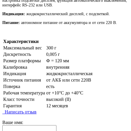
настройка подсветки дисплея; функция автоматического выключения;
интерфейс
RS-232 или USB.
Индикация:
жидкокристаллический дисплей, с подсветкой.
Питание:
автономное питание от аккумулятора и от сети 220 В.
Характеристики
Максимальный вес
300 г
Дискретность
0,005 г
Размер платформы
Ф = 120 мм
Калибровка
внутренняя
Индикация
жидкокристаллическая
Источник питания
от АКБ или сети 220В
Поверка
есть
Рабочая температура
от +10°C до +40°C
Класс точности
высокий (II)
Гарантия
12 месяцев
Написать отзыв
Ваше имя: