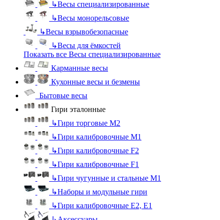
↳
Весы специализированные
↳
Весы монорельсовые
↳
Весы взрывобезопасные
↳
Весы для ёмкостей
Показать все Весы специализированные
Карманные весы
Кухонные весы и безмены
Бытовые весы
Гири эталонные
↳
Гири торговые М2
↳
Гири калибровочные М1
↳
Гири калибровочные F2
↳
Гири калибровочные F1
↳
Гири чугунные и стальные М1
↳
Наборы и модульные гири
↳
Гири калибровочные E2, Е1
↳
Аксессуары