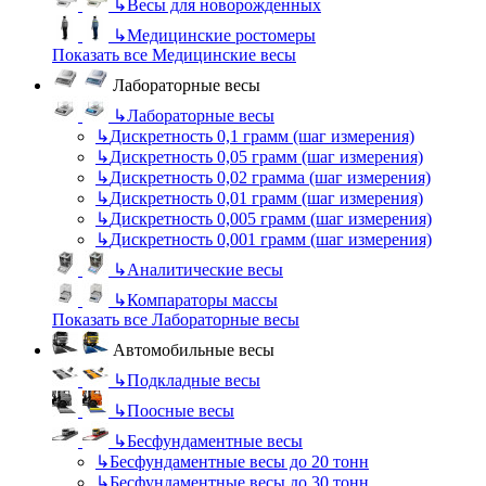
↳
Весы для новорожденных
↳
Медицинские ростомеры
Показать все Медицинские весы
Лабораторные весы
↳
Лабораторные весы
↳
Дискретность 0,1 грамм (шаг измерения)
↳
Дискретность 0,05 грамм (шаг измерения)
↳
Дискретность 0,02 грамма (шаг измерения)
↳
Дискретность 0,01 грамм (шаг измерения)
↳
Дискретность 0,005 грамм (шаг измерения)
↳
Дискретность 0,001 грамм (шаг измерения)
↳
Аналитические весы
↳
Компараторы массы
Показать все Лабораторные весы
Автомобильные весы
↳
Подкладные весы
↳
Поосные весы
↳
Бесфундаментные весы
↳
Бесфундаментные весы до 20 тонн
↳
Бесфундаментные весы до 30 тонн