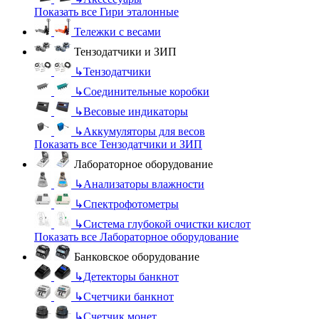
Показать все Гири эталонные
Тележки с весами
Тензодатчики и ЗИП
↳
Тензодатчики
↳
Соединительные коробки
↳
Весовые индикаторы
↳
Аккумуляторы для весов
Показать все Тензодатчики и ЗИП
Лабораторное оборудование
↳
Анализаторы влажности
↳
Спектрофотометры
↳
Система глубокой очистки кислот
Показать все Лабораторное оборудование
Банковское оборудование
↳
Детекторы банкнот
↳
Счетчики банкнот
↳
Счетчик монет