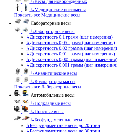
↳
Весы для новорожденных
↳
Медицинские ростомеры
Показать все Медицинские весы
Лабораторные весы
↳
Лабораторные весы
↳
Дискретность 0,1 грамм (шаг измерения)
↳
Дискретность 0,05 грамм (шаг измерения)
↳
Дискретность 0,02 грамма (шаг измерения)
↳
Дискретность 0,01 грамм (шаг измерения)
↳
Дискретность 0,005 грамм (шаг измерения)
↳
Дискретность 0,001 грамм (шаг измерения)
↳
Аналитические весы
↳
Компараторы массы
Показать все Лабораторные весы
Автомобильные весы
↳
Подкладные весы
↳
Поосные весы
↳
Бесфундаментные весы
↳
Бесфундаментные весы до 20 тонн
↳
Бесфундаментные весы до 30 тонн