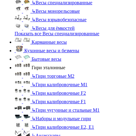
↳
Весы специализированные
↳
Весы монорельсовые
↳
Весы взрывобезопасные
↳
Весы для ёмкостей
Показать все Весы специализированные
Карманные весы
Кухонные весы и безмены
Бытовые весы
Гири эталонные
↳
Гири торговые М2
↳
Гири калибровочные М1
↳
Гири калибровочные F2
↳
Гири калибровочные F1
↳
Гири чугунные и стальные М1
↳
Наборы и модульные гири
↳
Гири калибровочные E2, Е1
↳
Аксессуары