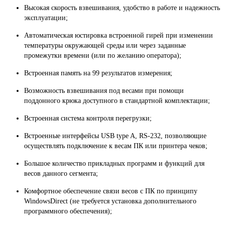
В
ысокая скорость взвешивания, удобство в работе и надежность
эксплуатации;
А
втоматическая юстировка встроенной гирей при изменении
температуры окружающей среды или через заданные
промежутки времени (или по желанию оператора);
В
строенная память на 99 результатов измерения;
В
озможность взвешивания под весами при помощи
поддонного крюка доступного в стандартной комплектации;
В
строенная система контроля перегрузки;
В
строенные интерфейсы USB type A, RS-232, позволяющие
осуществлять подключение к весам ПК или принтера чеков;
Б
ольшое количество прикладных программ и функций для
весов данного сегмента;
К
омфортное обеспечение связи весов с ПК по принципу
WindowsDirect (не требуется установка дополнительного
программного обеспечения);