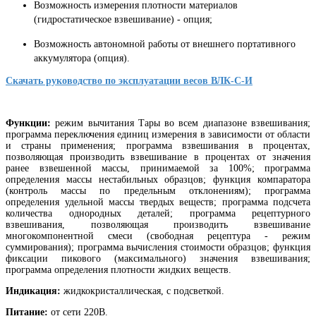
В
озможность измерения плотности материалов
(гидростатическое взвешивание) - опция;
В
озможность автономной работы от внешнего портативного
аккумулятора (опция).
Скачать руководство по эксплуатации весов ВЛК-С-И
Функции:
режим вычитания Тары во всем диапазоне взвешивания;
программа переключения единиц измерения в зависимости от области
и страны применения; программа взвешивания в процентах,
позволяющая производить взвешивание в процентах от значения
ранее взвешенной массы, принимаемой за 100%; программа
определения массы нестабильных образцов; функция компаратора
(контроль массы по предельным отклонениям); программа
определения удельной массы твердых веществ; программа подсчета
количества однородных деталей; программа рецептурного
взвешивания, позволяющая производить взвешивание
многокомпонентной смеси (свободная рецептура - режим
суммирования); программа вычисления стоимости образцов; функция
фиксации пикового (максимального) значения взвешивания;
программа определения плотности жидких веществ.
Индикация:
жидкокристаллическая, с подсветкой.
Питание:
от сети 220В.