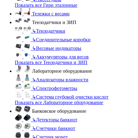
Показать все Гири эталонные
Тележки с весами
Тензодатчики и ЗИП
↳
Тензодатчики
↳
Соединительные коробки
↳
Весовые индикаторы
↳
Аккумуляторы для весов
Показать все Тензодатчики и ЗИП
Лабораторное оборудование
↳
Анализаторы влажности
↳
Спектрофотометры
↳
Система глубокой очистки кислот
Показать все Лабораторное оборудование
Банковское оборудование
↳
Детекторы банкнот
↳
Счетчики банкнот
↳
Счетчик монет