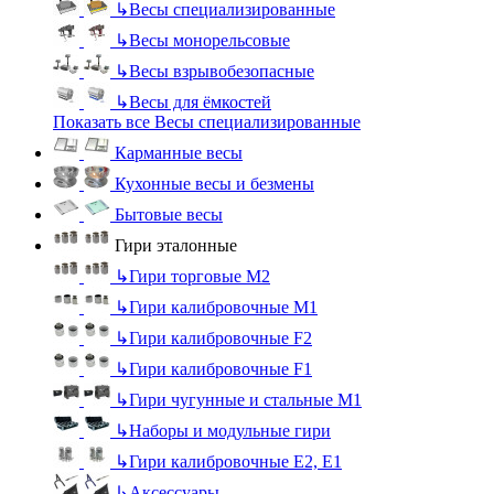
↳
Весы специализированные
↳
Весы монорельсовые
↳
Весы взрывобезопасные
↳
Весы для ёмкостей
Показать все Весы специализированные
Карманные весы
Кухонные весы и безмены
Бытовые весы
Гири эталонные
↳
Гири торговые М2
↳
Гири калибровочные М1
↳
Гири калибровочные F2
↳
Гири калибровочные F1
↳
Гири чугунные и стальные М1
↳
Наборы и модульные гири
↳
Гири калибровочные E2, Е1
↳
Аксессуары