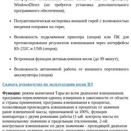
WindowsDirect (не требуется установка дополнительного
программного обеспечения);
Полуавтоматическая юстировка внешней гирей с возможностью
введения поправки на гирю;
Возможность подключения принтера (опция) или ПК для
протоколирования результатов взвешивания через интерфейсы
RS-232C и USB (опция);
Встроенная функция автовыключения весов (до 99 минут);
Возможность автономной работы от внешнего портативного
аккумулятора (опция).
Скачать руководство по эксплуатации весов ВЛ
Функции:
режим вычитания Тары во всем диапазоне взвешивания;
программа переключения единиц измерения в зависимости от области
и страны применения; программа взвешивания в процентах,
позволяющая производить взвешивание в процентах от значения
ранее взвешенной массы, принимаемой за 100%;
функция
компаратора с двумя режимами работы (1-ый: контроль массы по
номинальному значению и предельным отклонениям, 2-ой:
контрольное взвешивание по двум значениям - проходящий диапазон
и предельное значение диапазона)
; п
рограмма определения плотности