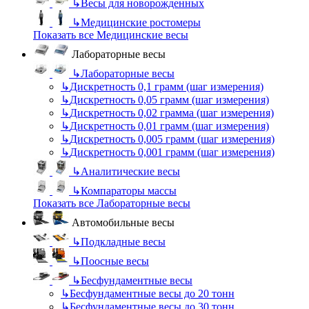
↳
Весы для новорожденных
↳
Медицинские ростомеры
Показать все Медицинские весы
Лабораторные весы
↳
Лабораторные весы
↳
Дискретность 0,1 грамм (шаг измерения)
↳
Дискретность 0,05 грамм (шаг измерения)
↳
Дискретность 0,02 грамма (шаг измерения)
↳
Дискретность 0,01 грамм (шаг измерения)
↳
Дискретность 0,005 грамм (шаг измерения)
↳
Дискретность 0,001 грамм (шаг измерения)
↳
Аналитические весы
↳
Компараторы массы
Показать все Лабораторные весы
Автомобильные весы
↳
Подкладные весы
↳
Поосные весы
↳
Бесфундаментные весы
↳
Бесфундаментные весы до 20 тонн
↳
Бесфундаментные весы до 30 тонн