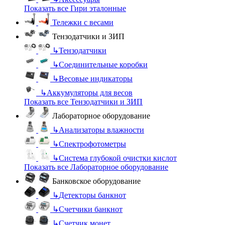
Показать все Гири эталонные
Тележки с весами
Тензодатчики и ЗИП
↳
Тензодатчики
↳
Соединительные коробки
↳
Весовые индикаторы
↳
Аккумуляторы для весов
Показать все Тензодатчики и ЗИП
Лабораторное оборудование
↳
Анализаторы влажности
↳
Спектрофотометры
↳
Система глубокой очистки кислот
Показать все Лабораторное оборудование
Банковское оборудование
↳
Детекторы банкнот
↳
Счетчики банкнот
↳
Счетчик монет