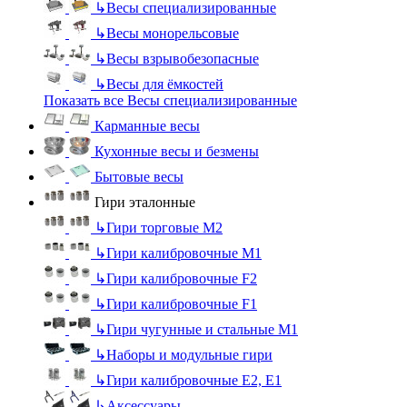
↳
Весы специализированные
↳
Весы монорельсовые
↳
Весы взрывобезопасные
↳
Весы для ёмкостей
Показать все Весы специализированные
Карманные весы
Кухонные весы и безмены
Бытовые весы
Гири эталонные
↳
Гири торговые М2
↳
Гири калибровочные М1
↳
Гири калибровочные F2
↳
Гири калибровочные F1
↳
Гири чугунные и стальные М1
↳
Наборы и модульные гири
↳
Гири калибровочные E2, Е1
↳
Аксессуары