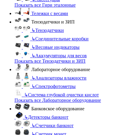
Показать все Гири эталонные
Тележки с весами
Тензодатчики и ЗИП
↳
Тензодатчики
↳
Соединительные коробки
↳
Весовые индикаторы
↳
Аккумуляторы для весов
Показать все Тензодатчики и ЗИП
Лабораторное оборудование
↳
Анализаторы влажности
↳
Спектрофотометры
↳
Система глубокой очистки кислот
Показать все Лабораторное оборудование
Банковское оборудование
↳
Детекторы банкнот
↳
Счетчики банкнот
↳
Счетчик монет