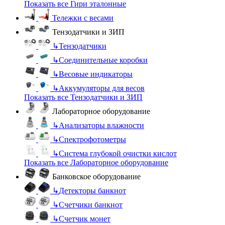
Показать все Гири эталонные
Тележки с весами
Тензодатчики и ЗИП
↳
Тензодатчики
↳
Соединительные коробки
↳
Весовые индикаторы
↳
Аккумуляторы для весов
Показать все Тензодатчики и ЗИП
Лабораторное оборудование
↳
Анализаторы влажности
↳
Спектрофотометры
↳
Система глубокой очистки кислот
Показать все Лабораторное оборудование
Банковское оборудование
↳
Детекторы банкнот
↳
Счетчики банкнот
↳
Счетчик монет