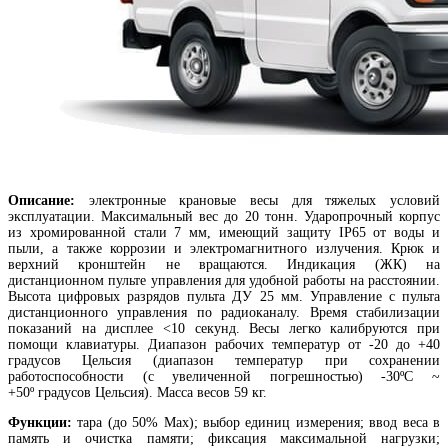
Описание:
электронные крановые весы для тяжелых условий
эксплуатации. Максимальный вес до 20 тонн. Ударопрочный корпус
из хромированной стали 7 мм, имеющий защиту IP65 от воды и
пыли, а также коррозии и электромагнитного излучения. Крюк и
верхний кронштейн не вращаются. Индикация (ЖК) на
дистанционном пульте управления для удобной работы на расстоянии.
Высота цифровых разрядов пульта ДУ 25 мм. Управление с пульта
дистанционного управления по радиоканалу. Время стабилизации
показаний на дисплее <10 секунд.
Весы легко калибруются при
помощи клавиатуры. Диапазон рабочих температур от -20 до +40
градусов Цельсия (диапазон температур при сохранении
работоспособности (с увеличенной погрешностью) -30ºС ~
+50º градусов Цельсия). Масса весов 59 кг.
Функции:
тара (до 50% Мах); выбор единиц измерения; ввод веса в
память и очистка памяти; фиксация максимальной нагрузки;