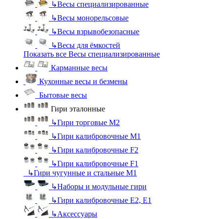
↳
Весы специализированные
↳
Весы монорельсовые
↳
Весы взрывобезопасные
↳
Весы для ёмкостей
Показать все Весы специализированные
Карманные весы
Кухонные весы и безмены
Бытовые весы
Гири эталонные
↳
Гири торговые М2
↳
Гири калибровочные М1
↳
Гири калибровочные F2
↳
Гири калибровочные F1
↳
Гири чугунные и стальные М1
↳
Наборы и модульные гири
↳
Гири калибровочные E2, Е1
↳
Аксессуары