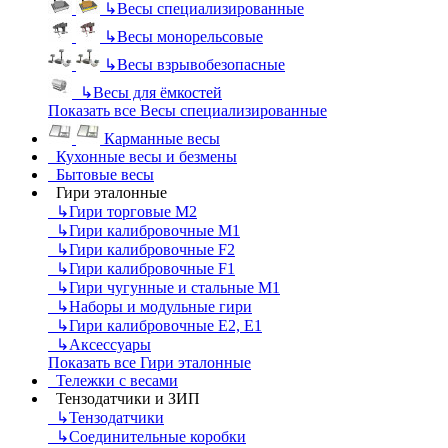
↳
Весы специализированные
↳
Весы монорельсовые
↳
Весы взрывобезопасные
↳
Весы для ёмкостей
Показать все Весы специализированные
Карманные весы
Кухонные весы и безмены
Бытовые весы
Гири эталонные
↳
Гири торговые М2
↳
Гири калибровочные М1
↳
Гири калибровочные F2
↳
Гири калибровочные F1
↳
Гири чугунные и стальные М1
↳
Наборы и модульные гири
↳
Гири калибровочные E2, Е1
↳
Аксессуары
Показать все Гири эталонные
Тележки с весами
Тензодатчики и ЗИП
↳
Тензодатчики
↳
Соединительные коробки