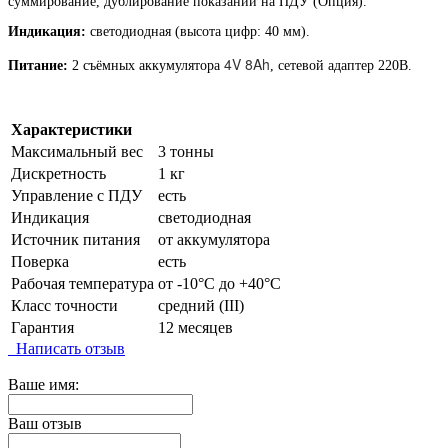
суммирование, дублирование показаний на ПДУ (Опция).
Индикация:
светодиодная (высота цифр: 40 мм).
4V 8Ah
Питание:
2 съёмных аккумулятора
, сетевой адаптер 220В.
Характеристики
Максимальный вес
3 тонны
Дискретность
1 кг
Управление с ПДУ
есть
Индикация
светодиодная
Источник питания
от аккумулятора
Поверка
есть
Рабочая температура
от -10°C до +40°C
Класс точности
средний (III)
Гарантия
12 месяцев
Написать отзыв
Ваше имя:
Ваш отзыв