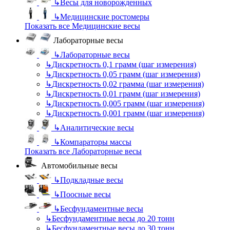
↳
Весы для новорожденных
↳
Медицинские ростомеры
Показать все Медицинские весы
Лабораторные весы
↳
Лабораторные весы
↳
Дискретность 0,1 грамм (шаг измерения)
↳
Дискретность 0,05 грамм (шаг измерения)
↳
Дискретность 0,02 грамма (шаг измерения)
↳
Дискретность 0,01 грамм (шаг измерения)
↳
Дискретность 0,005 грамм (шаг измерения)
↳
Дискретность 0,001 грамм (шаг измерения)
↳
Аналитические весы
↳
Компараторы массы
Показать все Лабораторные весы
Автомобильные весы
↳
Подкладные весы
↳
Поосные весы
↳
Бесфундаментные весы
↳
Бесфундаментные весы до 20 тонн
↳
Бесфундаментные весы до 30 тонн