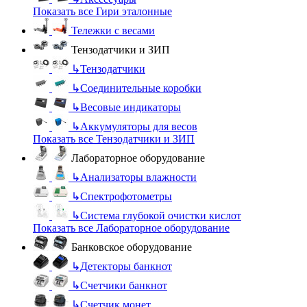
Показать все Гири эталонные
Тележки с весами
Тензодатчики и ЗИП
↳
Тензодатчики
↳
Соединительные коробки
↳
Весовые индикаторы
↳
Аккумуляторы для весов
Показать все Тензодатчики и ЗИП
Лабораторное оборудование
↳
Анализаторы влажности
↳
Спектрофотометры
↳
Система глубокой очистки кислот
Показать все Лабораторное оборудование
Банковское оборудование
↳
Детекторы банкнот
↳
Счетчики банкнот
↳
Счетчик монет