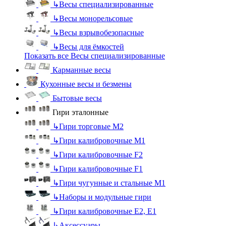
↳
Весы специализированные
↳
Весы монорельсовые
↳
Весы взрывобезопасные
↳
Весы для ёмкостей
Показать все Весы специализированные
Карманные весы
Кухонные весы и безмены
Бытовые весы
Гири эталонные
↳
Гири торговые М2
↳
Гири калибровочные М1
↳
Гири калибровочные F2
↳
Гири калибровочные F1
↳
Гири чугунные и стальные М1
↳
Наборы и модульные гири
↳
Гири калибровочные E2, Е1
↳
Аксессуары