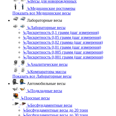
↳
Весы для новорожденных
↳
Медицинские ростомеры
Показать все Медицинские весы
Лабораторные весы
↳
Лабораторные весы
↳
Дискретность 0,1 грамм (шаг измерения)
↳
Дискретность 0,05 грамм (шаг измерения)
↳
Дискретность 0,02 грамма (шаг измерения)
↳
Дискретность 0,01 грамм (шаг измерения)
↳
Дискретность 0,005 грамм (шаг измерения)
↳
Дискретность 0,001 грамм (шаг измерения)
↳
Аналитические весы
↳
Компараторы массы
Показать все Лабораторные весы
Автомобильные весы
↳
Подкладные весы
↳
Поосные весы
↳
Бесфундаментные весы
↳
Бесфундаментные весы до 20 тонн
↳
Бесфундаментные весы до 30 тонн