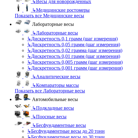
↳
Весы для новорожденных
↳
Медицинские ростомеры
Показать все Медицинские весы
Лабораторные весы
↳
Лабораторные весы
↳
Дискретность 0,1 грамм (шаг измерения)
↳
Дискретность 0,05 грамм (шаг измерения)
↳
Дискретность 0,02 грамма (шаг измерения)
↳
Дискретность 0,01 грамм (шаг измерения)
↳
Дискретность 0,005 грамм (шаг измерения)
↳
Дискретность 0,001 грамм (шаг измерения)
↳
Аналитические весы
↳
Компараторы массы
Показать все Лабораторные весы
Автомобильные весы
↳
Подкладные весы
↳
Поосные весы
↳
Бесфундаментные весы
↳
Бесфундаментные весы до 20 тонн
↳
Бесфундаментные весы до 30 тонн