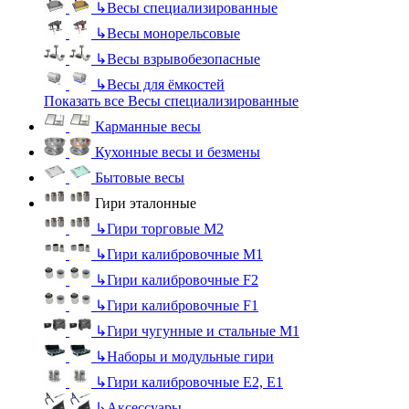
↳
Весы специализированные
↳
Весы монорельсовые
↳
Весы взрывобезопасные
↳
Весы для ёмкостей
Показать все Весы специализированные
Карманные весы
Кухонные весы и безмены
Бытовые весы
Гири эталонные
↳
Гири торговые М2
↳
Гири калибровочные М1
↳
Гири калибровочные F2
↳
Гири калибровочные F1
↳
Гири чугунные и стальные М1
↳
Наборы и модульные гири
↳
Гири калибровочные E2, Е1
↳
Аксессуары