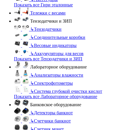
Показать все Гири эталонные
Тележки с весами
Тензодатчики и ЗИП
↳
Тензодатчики
↳
Соединительные коробки
↳
Весовые индикаторы
↳
Аккумуляторы для весов
Показать все Тензодатчики и ЗИП
Лабораторное оборудование
↳
Анализаторы влажности
↳
Спектрофотометры
↳
Система глубокой очистки кислот
Показать все Лабораторное оборудование
Банковское оборудование
↳
Детекторы банкнот
↳
Счетчики банкнот
↳
Счетчик монет