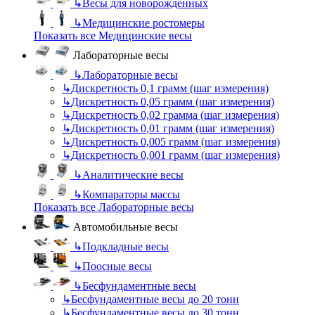
↳
Весы для новорожденных
↳
Медицинские ростомеры
Показать все Медицинские весы
Лабораторные весы
↳
Лабораторные весы
↳
Дискретность 0,1 грамм (шаг измерения)
↳
Дискретность 0,05 грамм (шаг измерения)
↳
Дискретность 0,02 грамма (шаг измерения)
↳
Дискретность 0,01 грамм (шаг измерения)
↳
Дискретность 0,005 грамм (шаг измерения)
↳
Дискретность 0,001 грамм (шаг измерения)
↳
Аналитические весы
↳
Компараторы массы
Показать все Лабораторные весы
Автомобильные весы
↳
Подкладные весы
↳
Поосные весы
↳
Бесфундаментные весы
↳
Бесфундаментные весы до 20 тонн
↳
Бесфундаментные весы до 30 тонн