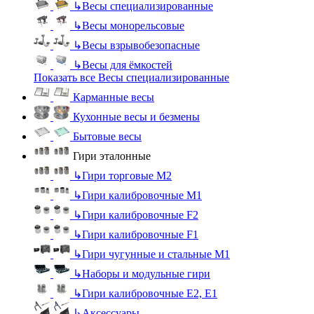
↳
Весы специализированные
↳
Весы монорельсовые
↳
Весы взрывобезопасные
↳
Весы для ёмкостей
Показать все Весы специализированные
Карманные весы
Кухонные весы и безмены
Бытовые весы
Гири эталонные
↳
Гири торговые М2
↳
Гири калибровочные М1
↳
Гири калибровочные F2
↳
Гири калибровочные F1
↳
Гири чугунные и стальные М1
↳
Наборы и модульные гири
↳
Гири калибровочные E2, Е1
↳
Аксессуары