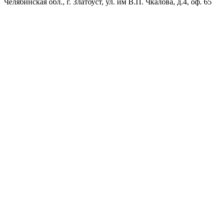
Челябинская обл., г. Златоуст, ул. им В.П. Чкалова, д.4, оф. 65