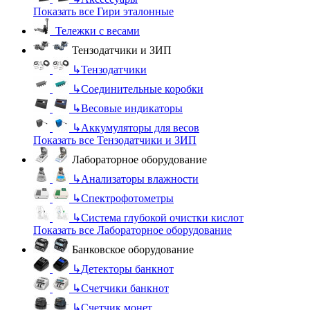
Показать все Гири эталонные
Тележки с весами
Тензодатчики и ЗИП
↳
Тензодатчики
↳
Соединительные коробки
↳
Весовые индикаторы
↳
Аккумуляторы для весов
Показать все Тензодатчики и ЗИП
Лабораторное оборудование
↳
Анализаторы влажности
↳
Спектрофотометры
↳
Система глубокой очистки кислот
Показать все Лабораторное оборудование
Банковское оборудование
↳
Детекторы банкнот
↳
Счетчики банкнот
↳
Счетчик монет