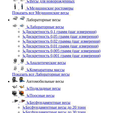
↳
Весы для новорожденных
↳
Медицинские ростомеры
Показать все Медицинские весы
Лабораторные весы
↳
Лабораторные весы
↳
Дискретность 0,1 грамм (шаг измерения)
↳
Дискретность 0,05 грамм (шаг измерения)
↳
Дискретность 0,02 грамма (шаг измерения)
↳
Дискретность 0,01 грамм (шаг измерения)
↳
Дискретность 0,005 грамм (шаг измерения)
↳
Дискретность 0,001 грамм (шаг измерения)
↳
Аналитические весы
↳
Компараторы массы
Показать все Лабораторные весы
Автомобильные весы
↳
Подкладные весы
↳
Поосные весы
↳
Бесфундаментные весы
↳
Бесфундаментные весы до 20 тонн
↳
Бесфундаментные весы до 30 тонн