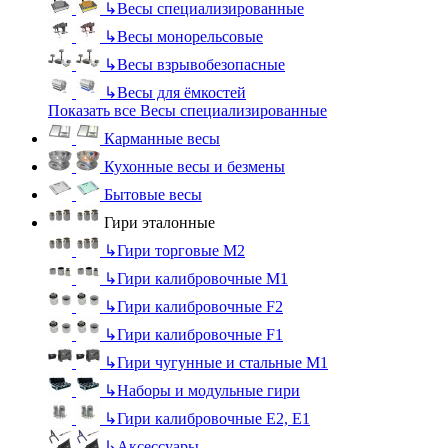
↳
Весы специализированные
↳
Весы монорельсовые
↳
Весы взрывобезопасные
↳
Весы для ёмкостей
Показать все Весы специализированные
Карманные весы
Кухонные весы и безмены
Бытовые весы
Гири эталонные
↳
Гири торговые М2
↳
Гири калибровочные М1
↳
Гири калибровочные F2
↳
Гири калибровочные F1
↳
Гири чугунные и стальные М1
↳
Наборы и модульные гири
↳
Гири калибровочные E2, Е1
↳
Аксессуары