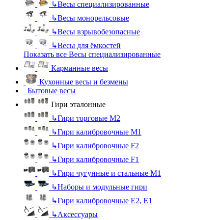
↳
Весы специализированные
↳
Весы монорельсовые
↳
Весы взрывобезопасные
↳
Весы для ёмкостей
Показать все Весы специализированные
Карманные весы
Кухонные весы и безмены
Бытовые весы
Гири эталонные
↳
Гири торговые М2
↳
Гири калибровочные М1
↳
Гири калибровочные F2
↳
Гири калибровочные F1
↳
Гири чугунные и стальные М1
↳
Наборы и модульные гири
↳
Гири калибровочные E2, Е1
↳
Аксессуары