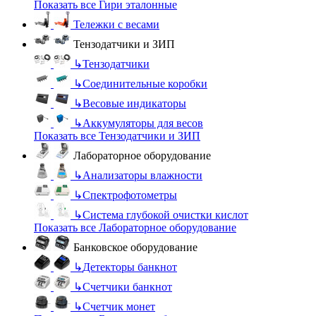
Показать все Гири эталонные
Тележки с весами
Тензодатчики и ЗИП
↳
Тензодатчики
↳
Соединительные коробки
↳
Весовые индикаторы
↳
Аккумуляторы для весов
Показать все Тензодатчики и ЗИП
Лабораторное оборудование
↳
Анализаторы влажности
↳
Спектрофотометры
↳
Система глубокой очистки кислот
Показать все Лабораторное оборудование
Банковское оборудование
↳
Детекторы банкнот
↳
Счетчики банкнот
↳
Счетчик монет