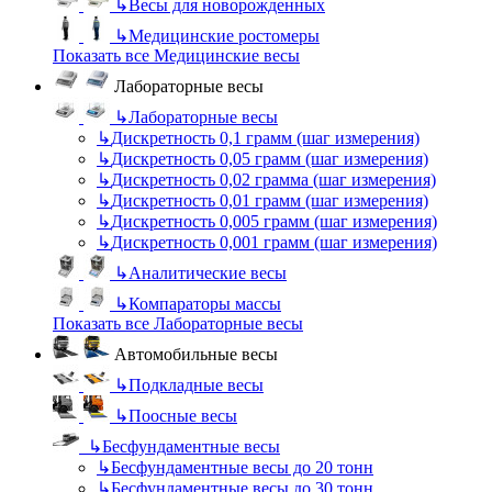
↳
Весы для новорожденных
↳
Медицинские ростомеры
Показать все Медицинские весы
Лабораторные весы
↳
Лабораторные весы
↳
Дискретность 0,1 грамм (шаг измерения)
↳
Дискретность 0,05 грамм (шаг измерения)
↳
Дискретность 0,02 грамма (шаг измерения)
↳
Дискретность 0,01 грамм (шаг измерения)
↳
Дискретность 0,005 грамм (шаг измерения)
↳
Дискретность 0,001 грамм (шаг измерения)
↳
Аналитические весы
↳
Компараторы массы
Показать все Лабораторные весы
Автомобильные весы
↳
Подкладные весы
↳
Поосные весы
↳
Бесфундаментные весы
↳
Бесфундаментные весы до 20 тонн
↳
Бесфундаментные весы до 30 тонн