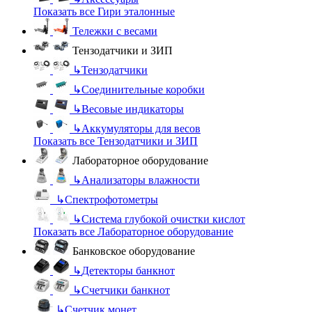
Показать все Гири эталонные
Тележки с весами
Тензодатчики и ЗИП
↳
Тензодатчики
↳
Соединительные коробки
↳
Весовые индикаторы
↳
Аккумуляторы для весов
Показать все Тензодатчики и ЗИП
Лабораторное оборудование
↳
Анализаторы влажности
↳
Спектрофотометры
↳
Система глубокой очистки кислот
Показать все Лабораторное оборудование
Банковское оборудование
↳
Детекторы банкнот
↳
Счетчики банкнот
↳
Счетчик монет