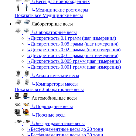
↳
Весы для новорожденных
↳
Медицинские ростомеры
Показать все Медицинские весы
Лабораторные весы
↳
Лабораторные весы
↳
Дискретность 0,1 грамм (шаг измерения)
↳
Дискретность 0,05 грамм (шаг измерения)
↳
Дискретность 0,02 грамма (шаг измерения)
↳
Дискретность 0,01 грамм (шаг измерения)
↳
Дискретность 0,005 грамм (шаг измерения)
↳
Дискретность 0,001 грамм (шаг измерения)
↳
Аналитические весы
↳
Компараторы массы
Показать все Лабораторные весы
Автомобильные весы
↳
Подкладные весы
↳
Поосные весы
↳
Бесфундаментные весы
↳
Бесфундаментные весы до 20 тонн
↳
Бесфундаментные весы до 30 тонн