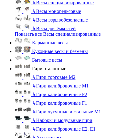
↳
Весы специализированные
↳
Весы монорельсовые
↳
Весы взрывобезопасные
↳
Весы для ёмкостей
Показать все Весы специализированные
Карманные весы
Кухонные весы и безмены
Бытовые весы
Гири эталонные
↳
Гири торговые М2
↳
Гири калибровочные М1
↳
Гири калибровочные F2
↳
Гири калибровочные F1
↳
Гири чугунные и стальные М1
↳
Наборы и модульные гири
↳
Гири калибровочные E2, Е1
↳
Аксессуары