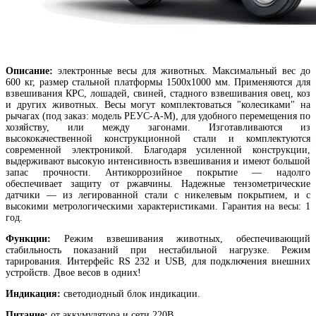
Описание:
электронные весы для животных. Максимальный вес до
600 кг, размер стальной платформы 1500х1000 мм. Применяются для
взвешивания КРС, лошадей, свиней, стадного взвешивания овец, коз
и других животных. Весы могут комплектоваться "колесиками" на
рычагах (под заказ: модель РЕУС-А-М), для удобного перемещения по
хозяйству, или между загонами. Изготавливаются из
высококачественной конструкционной стали и комплектуются
современной электроникой. Благодаря усиленной конструкции,
выдерживают высокую интенсивность взвешивания и имеют большой
запас прочности. Антикоррозийное покрытие — надолго
обеспечивает защиту от ржавчины. Надежные тензометрические
датчики — из легированной стали с никелевым покрытием, и с
высокими метрологическими характеристиками. Гарантия на весы: 1
год.
Функции:
Режим взвешивания животных, обеспечивающий
стабильность показаний при нестабильной нагрузке. Режим
тарирования. Интерфейс RS 232 и USB, для подключения внешних
устройств. Двое весов в одних!
Индикация:
светодиодный блок индикации.
Питание:
от аккумулятора и сети 220В.