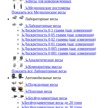
↳
Весы для новорожденных
↳
Медицинские ростомеры
Показать все Медицинские весы
Лабораторные весы
↳
Лабораторные весы
↳
Дискретность 0,1 грамм (шаг измерения)
↳
Дискретность 0,05 грамм (шаг измерения)
↳
Дискретность 0,02 грамма (шаг измерения)
↳
Дискретность 0,01 грамм (шаг измерения)
↳
Дискретность 0,005 грамм (шаг измерения)
↳
Дискретность 0,001 грамм (шаг измерения)
↳
Аналитические весы
↳
Компараторы массы
Показать все Лабораторные весы
Автомобильные весы
↳
Подкладные весы
↳
Поосные весы
↳
Бесфундаментные весы
↳
Бесфундаментные весы до 20 тонн
↳
Бесфундаментные весы до 30 тонн