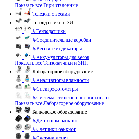
Показать все Гири эталонные
Тележки с весами
Тензодатчики и ЗИП
↳
Тензодатчики
↳
Соединительные коробки
↳
Весовые индикаторы
↳
Аккумуляторы для весов
Показать все Тензодатчики и ЗИП
Лабораторное оборудование
↳
Анализаторы влажности
↳
Спектрофотометры
↳
Система глубокой очистки кислот
Показать все Лабораторное оборудование
Банковское оборудование
↳
Детекторы банкнот
↳
Счетчики банкнот
↳
Счетчик монет