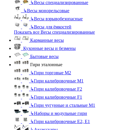
↳
Весы специализированные
↳
Весы монорельсовые
↳
Весы взрывобезопасные
↳
Весы для ёмкостей
Показать все Весы специализированные
Карманные весы
Кухонные весы и безмены
Бытовые весы
Гири эталонные
↳
Гири торговые М2
↳
Гири калибровочные М1
↳
Гири калибровочные F2
↳
Гири калибровочные F1
↳
Гири чугунные и стальные М1
↳
Наборы и модульные гири
↳
Гири калибровочные E2, Е1
↳
Аксессуары