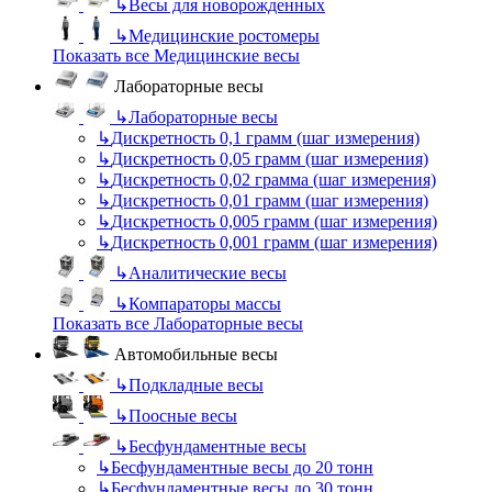
↳
Весы для новорожденных
↳
Медицинские ростомеры
Показать все Медицинские весы
Лабораторные весы
↳
Лабораторные весы
↳
Дискретность 0,1 грамм (шаг измерения)
↳
Дискретность 0,05 грамм (шаг измерения)
↳
Дискретность 0,02 грамма (шаг измерения)
↳
Дискретность 0,01 грамм (шаг измерения)
↳
Дискретность 0,005 грамм (шаг измерения)
↳
Дискретность 0,001 грамм (шаг измерения)
↳
Аналитические весы
↳
Компараторы массы
Показать все Лабораторные весы
Автомобильные весы
↳
Подкладные весы
↳
Поосные весы
↳
Бесфундаментные весы
↳
Бесфундаментные весы до 20 тонн
↳
Бесфундаментные весы до 30 тонн