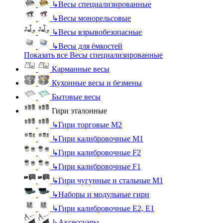
↳
Весы специализированные
↳
Весы монорельсовые
↳
Весы взрывобезопасные
↳
Весы для ёмкостей
Показать все Весы специализированные
Карманные весы
Кухонные весы и безмены
Бытовые весы
Гири эталонные
↳
Гири торговые М2
↳
Гири калибровочные М1
↳
Гири калибровочные F2
↳
Гири калибровочные F1
↳
Гири чугунные и стальные М1
↳
Наборы и модульные гири
↳
Гири калибровочные E2, Е1
↳
Аксессуары