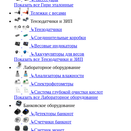
Показать все Гири эталонные
Тележки с весами
Тензодатчики и ЗИП
↳
Тензодатчики
↳
Соединительные коробки
↳
Весовые индикаторы
↳
Аккумуляторы для весов
Показать все Тензодатчики и ЗИП
Лабораторное оборудование
↳
Анализаторы влажности
↳
Спектрофотометры
↳
Система глубокой очистки кислот
Показать все Лабораторное оборудование
Банковское оборудование
↳
Детекторы банкнот
↳
Счетчики банкнот
↳
Счетчик монет