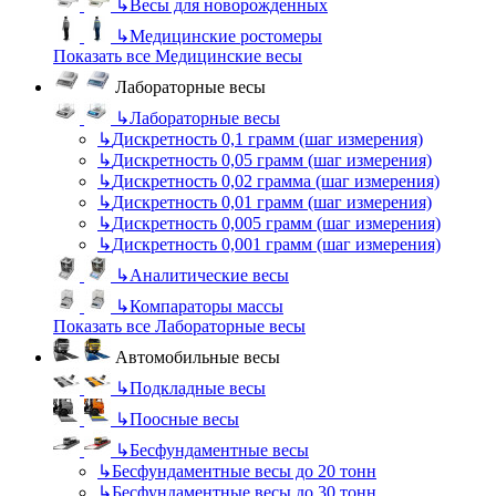
↳
Весы для новорожденных
↳
Медицинские ростомеры
Показать все Медицинские весы
Лабораторные весы
↳
Лабораторные весы
↳
Дискретность 0,1 грамм (шаг измерения)
↳
Дискретность 0,05 грамм (шаг измерения)
↳
Дискретность 0,02 грамма (шаг измерения)
↳
Дискретность 0,01 грамм (шаг измерения)
↳
Дискретность 0,005 грамм (шаг измерения)
↳
Дискретность 0,001 грамм (шаг измерения)
↳
Аналитические весы
↳
Компараторы массы
Показать все Лабораторные весы
Автомобильные весы
↳
Подкладные весы
↳
Поосные весы
↳
Бесфундаментные весы
↳
Бесфундаментные весы до 20 тонн
↳
Бесфундаментные весы до 30 тонн