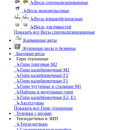
↳
Весы специализированные
↳
Весы монорельсовые
↳
Весы взрывобезопасные
↳
Весы для ёмкостей
Показать все Весы специализированные
Карманные весы
Кухонные весы и безмены
Бытовые весы
Гири эталонные
↳
Гири торговые М2
↳
Гири калибровочные М1
↳
Гири калибровочные F2
↳
Гири калибровочные F1
↳
Гири чугунные и стальные М1
↳
Наборы и модульные гири
↳
Гири калибровочные E2, Е1
↳
Аксессуары
Показать все Гири эталонные
Тележки с весами
Тензодатчики и ЗИП
↳
Тензодатчики
↳
Соединительные коробки