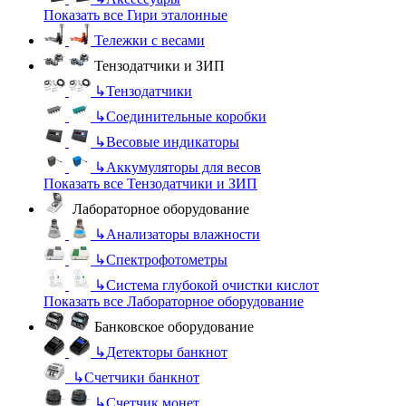
Показать все Гири эталонные
Тележки с весами
Тензодатчики и ЗИП
↳
Тензодатчики
↳
Соединительные коробки
↳
Весовые индикаторы
↳
Аккумуляторы для весов
Показать все Тензодатчики и ЗИП
Лабораторное оборудование
↳
Анализаторы влажности
↳
Спектрофотометры
↳
Система глубокой очистки кислот
Показать все Лабораторное оборудование
Банковское оборудование
↳
Детекторы банкнот
↳
Счетчики банкнот
↳
Счетчик монет