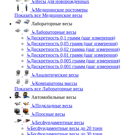
↳
Весы для новорожденных
↳
Медицинские ростомеры
Показать все Медицинские весы
Лабораторные весы
↳
Лабораторные весы
↳
Дискретность 0,1 грамм (шаг измерения)
↳
Дискретность 0,05 грамм (шаг измерения)
↳
Дискретность 0,02 грамма (шаг измерения)
↳
Дискретность 0,01 грамм (шаг измерения)
↳
Дискретность 0,005 грамм (шаг измерения)
↳
Дискретность 0,001 грамм (шаг измерения)
↳
Аналитические весы
↳
Компараторы массы
Показать все Лабораторные весы
Автомобильные весы
↳
Подкладные весы
↳
Поосные весы
↳
Бесфундаментные весы
↳
Бесфундаментные весы до 20 тонн
↳
Бесфундаментные весы до 30 тонн