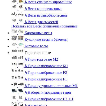
↳
Весы специализированные
↳
Весы монорельсовые
↳
Весы взрывобезопасные
↳
Весы для ёмкостей
Показать все Весы специализированные
Карманные весы
Кухонные весы и безмены
Бытовые весы
Гири эталонные
↳
Гири торговые М2
↳
Гири калибровочные М1
↳
Гири калибровочные F2
↳
Гири калибровочные F1
↳
Гири чугунные и стальные М1
↳
Наборы и модульные гири
↳
Гири калибровочные E2, Е1
↳
Аксессуары