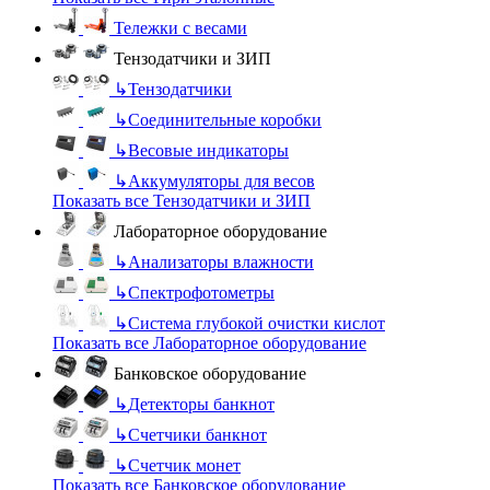
Тележки с весами
Тензодатчики и ЗИП
↳
Тензодатчики
↳
Соединительные коробки
↳
Весовые индикаторы
↳
Аккумуляторы для весов
Показать все Тензодатчики и ЗИП
Лабораторное оборудование
↳
Анализаторы влажности
↳
Спектрофотометры
↳
Система глубокой очистки кислот
Показать все Лабораторное оборудование
Банковское оборудование
↳
Детекторы банкнот
↳
Счетчики банкнот
↳
Счетчик монет
Показать все Банковское оборудование