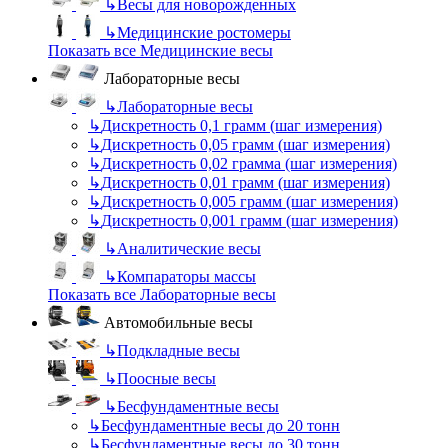
↳
Весы для новорожденных
↳
Медицинские ростомеры
Показать все Медицинские весы
Лабораторные весы
↳
Лабораторные весы
↳
Дискретность 0,1 грамм (шаг измерения)
↳
Дискретность 0,05 грамм (шаг измерения)
↳
Дискретность 0,02 грамма (шаг измерения)
↳
Дискретность 0,01 грамм (шаг измерения)
↳
Дискретность 0,005 грамм (шаг измерения)
↳
Дискретность 0,001 грамм (шаг измерения)
↳
Аналитические весы
↳
Компараторы массы
Показать все Лабораторные весы
Автомобильные весы
↳
Подкладные весы
↳
Поосные весы
↳
Бесфундаментные весы
↳
Бесфундаментные весы до 20 тонн
↳
Бесфундаментные весы до 30 тонн