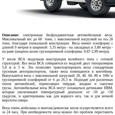
Описание:
электронные бесфундаментные автомобильные весы.
Максимальный вес до 60 тонн, с максимальной нагрузкой на ось 20
тонн, благодаря уникальной конструкции. Весы имеют платформу с
длиной 9 метров и шириной: 3,35 метра - на закладных и 3,80 метра -
на раме (ширина колеи грузоприемной платформы: 0,87-2,89 метра).
У весов ВСА модульная конструкция колейного типа с сотовой
структурой. Все весы ВСА собираются из модулей двух типоразмеров
5,8 м и 3 м. Это позволяет транспортировать весы стандартным
грузовым автотранспортом, также весы помещаются в контейнер.
Выпускаются весы с максимальной нагрузкой 20, 40, 60, 80 и 100т и
грузоприемной платформой от 6 до 26,3 м. Подходят для различных
типов автомобилей, перевозящих твёрдые, жидкие и сыпучие
грузы.
Автомобильные весы ВСА могут оснащаться датчиками НВМ,
которые увеличивают температурный диапазон: от -50 до +50
градусов, и адаптированы как для жаркого юга, так и для вечной
мерзлоты севера.
Весы очень мобильны и монтаж/демонтаж весов осуществляется всего
за 24 часа. При необходимости весы можно без проблем переставить