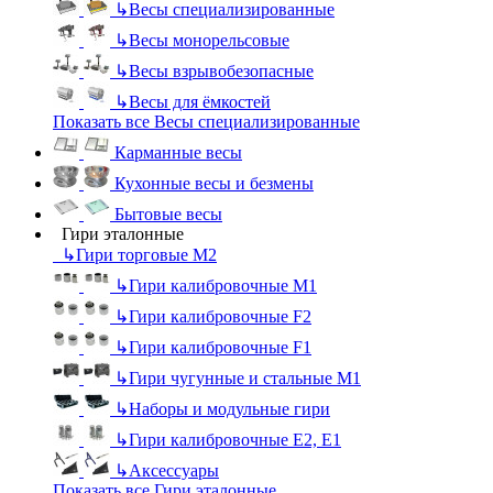
↳
Весы специализированные
↳
Весы монорельсовые
↳
Весы взрывобезопасные
↳
Весы для ёмкостей
Показать все Весы специализированные
Карманные весы
Кухонные весы и безмены
Бытовые весы
Гири эталонные
↳
Гири торговые М2
↳
Гири калибровочные М1
↳
Гири калибровочные F2
↳
Гири калибровочные F1
↳
Гири чугунные и стальные М1
↳
Наборы и модульные гири
↳
Гири калибровочные E2, Е1
↳
Аксессуары
Показать все Гири эталонные