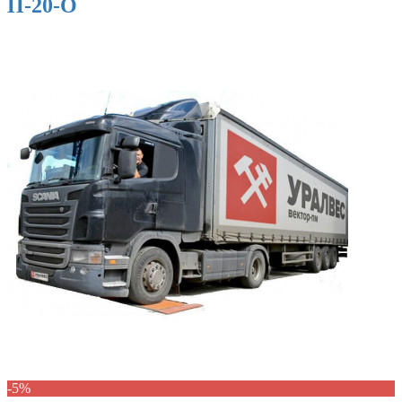
П-20-О
-5%