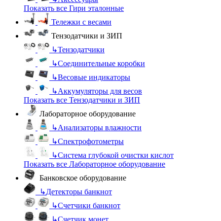
Показать все Гири эталонные
Тележки с весами
Тензодатчики и ЗИП
↳
Тензодатчики
↳
Соединительные коробки
↳
Весовые индикаторы
↳
Аккумуляторы для весов
Показать все Тензодатчики и ЗИП
Лабораторное оборудование
↳
Анализаторы влажности
↳
Спектрофотометры
↳
Система глубокой очистки кислот
Показать все Лабораторное оборудование
Банковское оборудование
↳
Детекторы банкнот
↳
Счетчики банкнот
↳
Счетчик монет