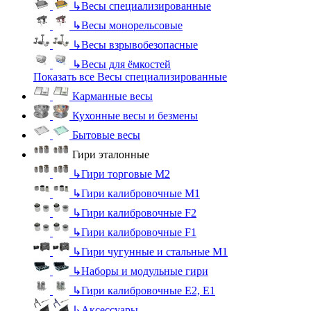
↳
Весы специализированные
↳
Весы монорельсовые
↳
Весы взрывобезопасные
↳
Весы для ёмкостей
Показать все Весы специализированные
Карманные весы
Кухонные весы и безмены
Бытовые весы
Гири эталонные
↳
Гири торговые М2
↳
Гири калибровочные М1
↳
Гири калибровочные F2
↳
Гири калибровочные F1
↳
Гири чугунные и стальные М1
↳
Наборы и модульные гири
↳
Гири калибровочные E2, Е1
↳
Аксессуары