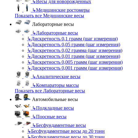
↳
Весы для новорожденных
↳
Медицинские ростомеры
Показать все Медицинские весы
Лабораторные весы
↳
Лабораторные весы
↳
Дискретность 0,1 грамм (шаг измерения)
↳
Дискретность 0,05 грамм (шаг измерения)
↳
Дискретность 0,02 грамма (шаг измерения)
↳
Дискретность 0,01 грамм (шаг измерения)
↳
Дискретность 0,005 грамм (шаг измерения)
↳
Дискретность 0,001 грамм (шаг измерения)
↳
Аналитические весы
↳
Компараторы массы
Показать все Лабораторные весы
Автомобильные весы
↳
Подкладные весы
↳
Поосные весы
↳
Бесфундаментные весы
↳
Бесфундаментные весы до 20 тонн
↳
Бесфундаментные весы до 30 тонн