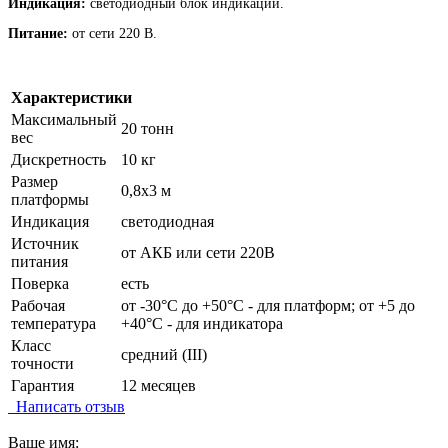
Индикация:
светодиодный блок индикации.
Питание:
от сети 220 В.
Характеристики
Максимальный
20 тонн
вес
Дискретность
10 кг
Размер
0,8х3 м
платформы
Индикация
светодиодная
Источник
от АКБ или сети 220В
питания
Поверка
есть
Рабочая
от -30°C до +50°C - для платформ; от +5 до
температура
+40°C - для индикатора
Класс
средний (III)
точности
Гарантия
12 месяцев
Написать отзыв
Ваше имя: