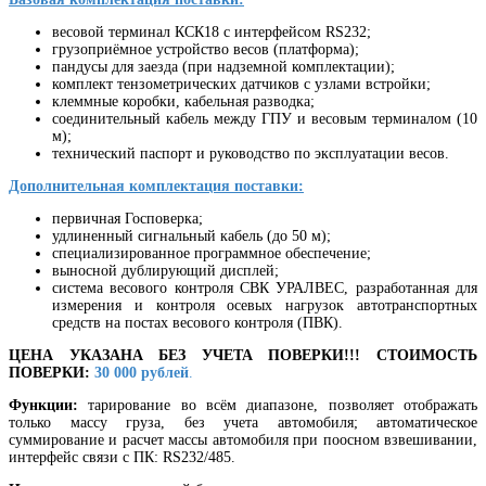
весовой терминал КСК18 с интерфейсом RS232;
грузоприёмное устройство весов (платформа);
пандусы для заезда (при надземной комплектации);
комплект тензометрических датчиков с узлами встройки;
клеммные коробки, кабельная разводка;
соединительный кабель между ГПУ и весовым терминалом (10
м);
технический паспорт и руководство по эксплуатации весов.
Дополнительная комплектация поставки:
первичная Госповерка;
удлиненный сигнальный кабель (до 50 м);
специализированное программное обеспечение;
выносной дублирующий дисплей;
система весового контроля СВК УРАЛВЕС, разработанная для
измерения и контроля осевых нагрузок автотранспортных
средств на постах весового контроля (ПВК).
ЦЕНА УКАЗАНА БЕЗ УЧЕТА ПОВЕРКИ!!! СТОИМОСТЬ
ПОВЕРКИ:
30 000
рублей
.
Функции:
тарирование во всём диапазоне, позволяет отображать
только массу груза, без учета автомобиля; автоматическое
суммирование и расчет массы автомобиля при поосном взвешивании,
интерфейс связи с ПК: RS232/485.